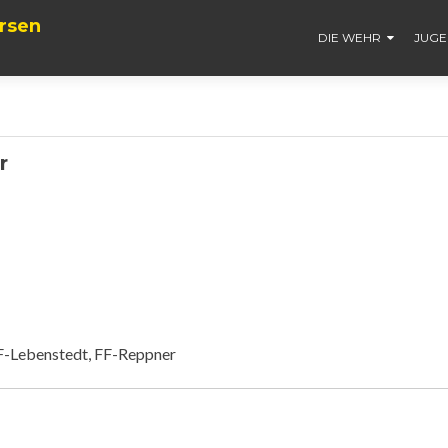
rsen
DIE WEHR
JUG
r
FF-Lebenstedt, FF-Reppner