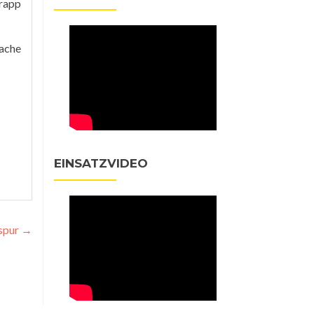
trapp
sache
EINSATZVIDEO
spur
→