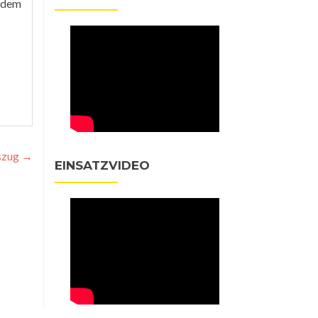
h dem
szug
→
EINSATZVIDEO